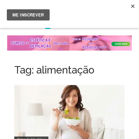
Menu
Skip
to
content
Tag:
alimentação