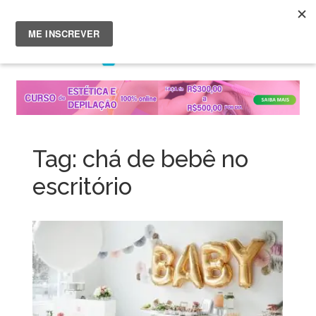
Menu
Skip
to
content
Tag:
chá de bebê no
escritório