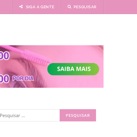
SIGA A GENTE
PESQUISAR
esquisar
or: