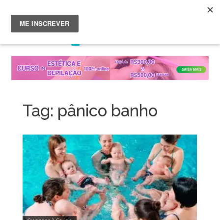
Menu
Skip
to
content
Tag:
pânico banho