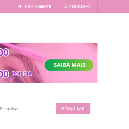
SIGA A GENTE
PESQUISAR
esquisar
or: