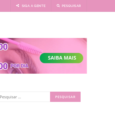
SIGA A GENTE
PESQUISAR
esquisar
or: