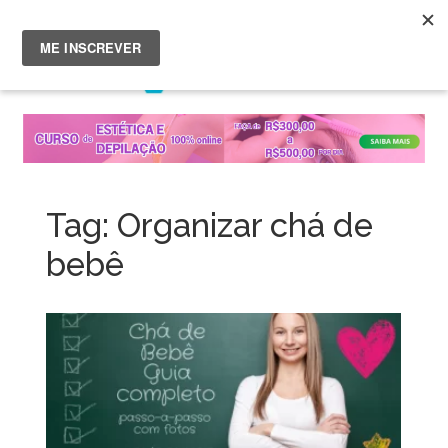
Menu
Skip
to
content
Tag:
Organizar chá de
bebê